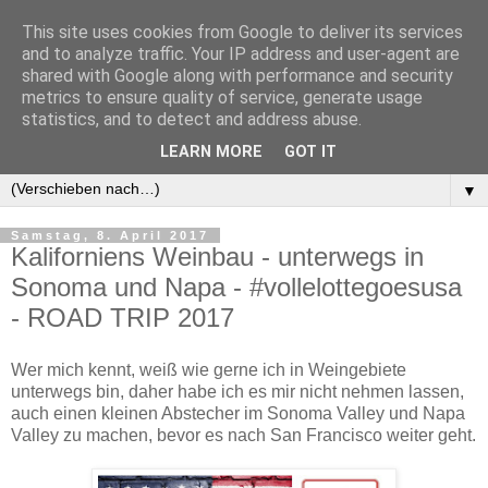
This site uses cookies from Google to deliver its services
and to analyze traffic. Your IP address and user-agent are
shared with Google along with performance and security
metrics to ensure quality of service, generate usage
statistics, and to detect and address abuse.
LEARN MORE
GOT IT
▼
▼
Samstag, 8. April 2017
Kaliforniens Weinbau - unterwegs in
Sonoma und Napa - #vollelottegoesusa
- ROAD TRIP 2017
Wer mich kennt, weiß wie gerne ich in Weingebiete
unterwegs bin, daher habe ich es mir nicht nehmen lassen,
auch einen kleinen Abstecher im Sonoma Valley und Napa
Valley zu machen, bevor es nach San Francisco weiter geht.