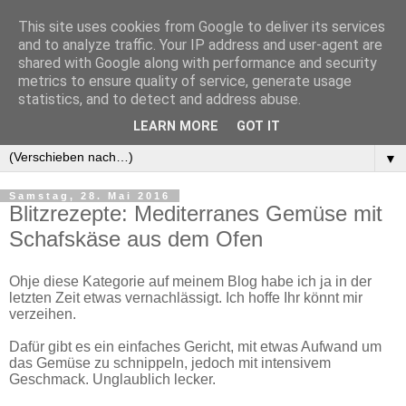
This site uses cookies from Google to deliver its services
and to analyze traffic. Your IP address and user-agent are
shared with Google along with performance and security
metrics to ensure quality of service, generate usage
statistics, and to detect and address abuse.
LEARN MORE
GOT IT
▼
▼
Samstag, 28. Mai 2016
Blitzrezepte: Mediterranes Gemüse mit
Schafskäse aus dem Ofen
Ohje diese Kategorie auf meinem Blog habe ich ja in der
letzten Zeit etwas vernachlässigt. Ich hoffe Ihr könnt mir
verzeihen.
Dafür gibt es ein einfaches Gericht, mit etwas Aufwand um
das Gemüse zu schnippeln, jedoch mit intensivem
Geschmack. Unglaublich lecker.