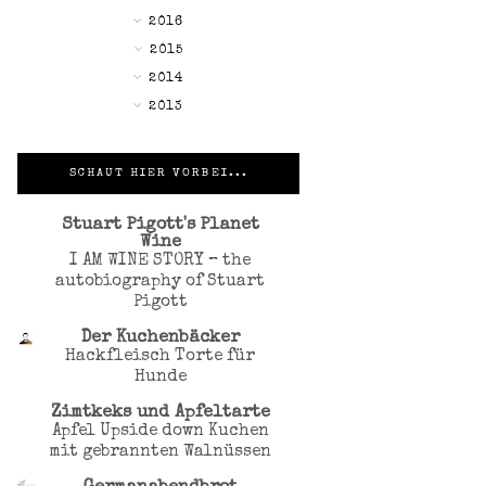
▼
2016
►
2015
►
2014
►
2013
SCHAUT HIER VORBEI...
Stuart Pigott's Planet
Wine
I AM WINE STORY – the
autobiography of Stuart
Pigott
Der Kuchenbäcker
Hackfleisch Torte für
Hunde
Zimtkeks und Apfeltarte
Apfel Upside down Kuchen
mit gebrannten Walnüssen