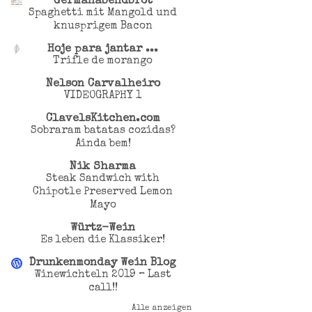
Germanabendbrot
Spaghetti mit Mangold und
knusprigem Bacon
Hoje para jantar ...
Trifle de morango
Nelson Carvalheiro
VIDEOGRAPHY 1
ClavelsKitchen.com
Sobraram batatas cozidas?
Ainda bem!
Nik Sharma
Steak Sandwich with
Chipotle Preserved Lemon
Mayo
Würtz-Wein
Es leben die Klassiker!
Drunkenmonday Wein Blog
Winewichteln 2019 – Last
call!!
Alle anzeigen