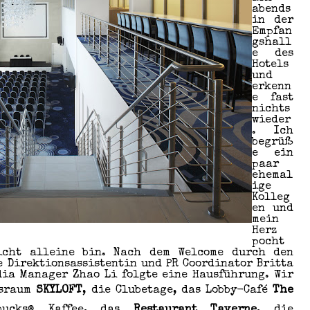
abends
in der
Empfan
gshall
e des
Hotels
und
erkenn
e fast
nichts
wieder
. Ich
begrüß
e ein
paar
ehemal
ige
Kolleg
en und
mein
Herz
pocht
icht alleine bin. Nach dem Welcome durch den
e Direktionsassistentin und PR Coordinator Britta
dia Manager Zhao Li folgte eine Hausführung. Wir
gsraum
SKYLOFT
, die Clubetage, das Lobby-Café
The