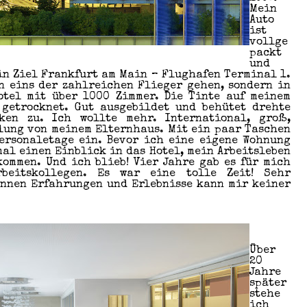
Mein
Auto
ist
vollge
packt
und
ein Ziel Frankfurt am Main – Flughafen Terminal 1.
in eins der zahlreichen Flieger gehen, sondern in
otel mit über 1000 Zimmer. Die Tinte auf meinem
 getrocknet. Gut ausgebildet und behütet drehte
en zu. Ich wollte mehr. International, groß,
lung von meinem Elternhaus. Mit ein paar Taschen
Personaletage ein. Bevor ich eine eigene Wohnung
mal einen Einblick in das Hotel, mein Arbeitsleben
ommen. Und ich blieb! Vier Jahre gab es für mich
beitskollegen. Es war eine tolle Zeit! Sehr
onnen Erfahrungen und Erlebnisse kann mir keiner
Über
20
Jahre
später
stehe
ich