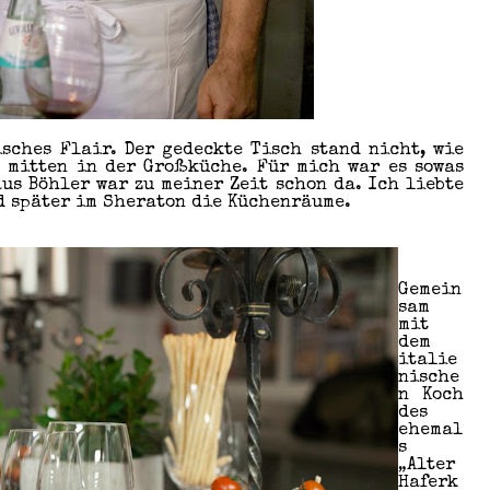
sches Flair. Der gedeckte Tisch stand nicht, wie
n mitten in der Großküche. Für mich war es sowas
us Böhler war zu meiner Zeit schon da. Ich liebte
d später im Sheraton die Küchenräume.
Gemein
sam
mit
dem
italie
nische
n Koch
des
ehemal
s
„Alter
Haferk