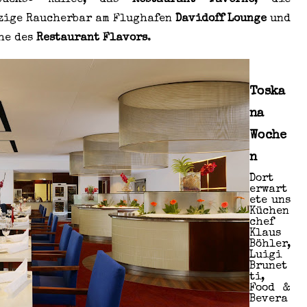
bucks® Kaffee, das
Restaurant Taverne
, die
nzige Raucherbar am Flughafen
Davidoff Lounge
und
he des
Restaurant Flavors
.
Toska
na
Woche
n
Dort
erwart
ete uns
Küchen
chef
Klaus
Böhler,
Luigi
Brunet
ti,
Food &
Bevera