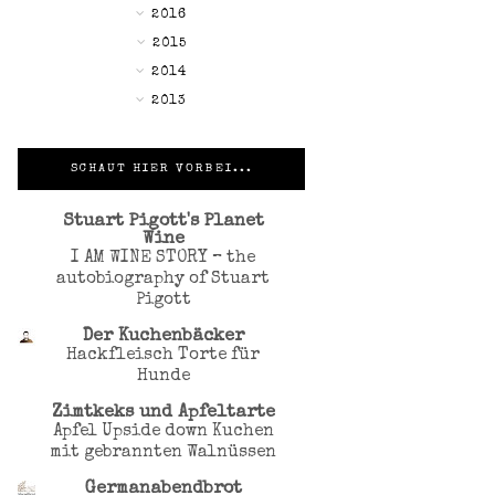
►
2016
▼
2015
►
2014
►
2013
SCHAUT HIER VORBEI...
Stuart Pigott's Planet
Wine
I AM WINE STORY – the
autobiography of Stuart
Pigott
Der Kuchenbäcker
Hackfleisch Torte für
Hunde
Zimtkeks und Apfeltarte
Apfel Upside down Kuchen
mit gebrannten Walnüssen
Germanabendbrot