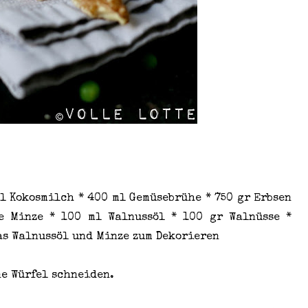
ml Kokosmilch * 400 ml Gemüsebrühe * 750 gr Erbsen
he Minze * 100 ml Walnussöl * 100 gr Walnüsse *
was Walnussöl und Minze zum Dekorieren
ne Würfel schneiden.